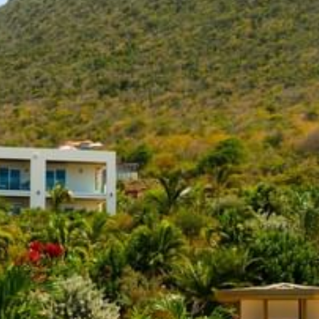
+5993183348
reservations@goldenrockresort.com