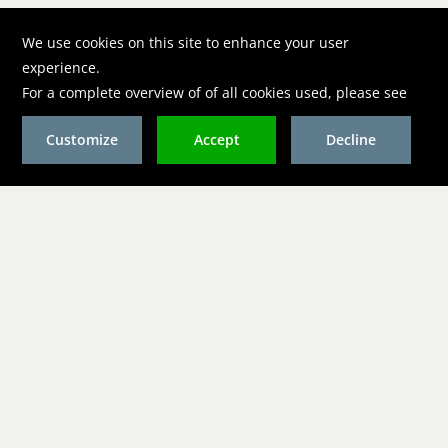
Noord Amerika
Victoria King PR
vhk@vkpr.com
+1 310 207 5175
Europa
Bamboo Group
Marloes
marloes@goldenrockresort.com
+31 651 530 818
Natasha
natasha@goldenrockresort.com
+31 616 458 795