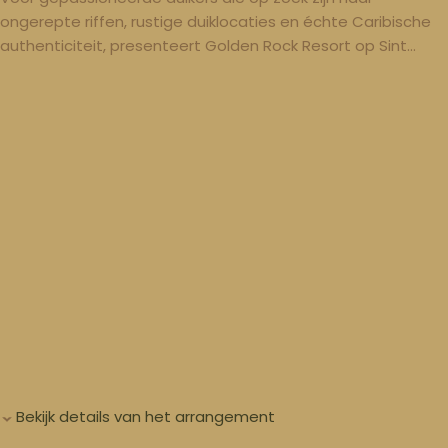
ongerepte riffen, rustige duiklocaties en échte Caribische
authenticiteit, presenteert Golden Rock Resort op Sint
Eustatius het Single Diving Package, een naadloze
combinatie van duiken van wereldklasse en verfijnd
eilandcomfort.
Bekijk details van het arrangement