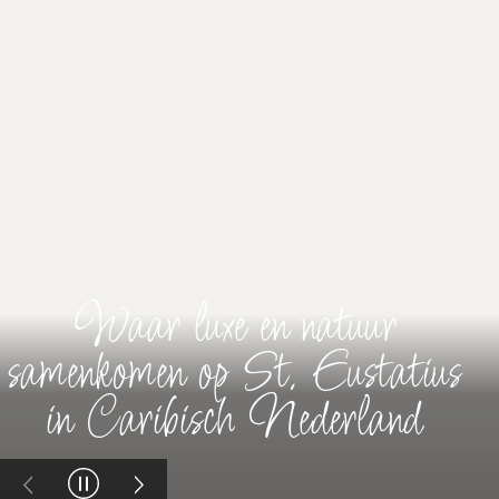
Waar luxe en natuur
samenkomen op St. Eustatius
in Caribisch Nederland