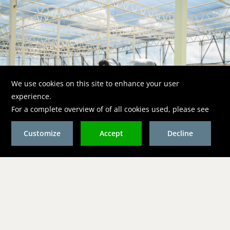
Kom ons gepassioneerde team
versterken
Bij Golden Rock Resort bieden we niet zomaar banen aan —
we bieden kansen om deel uit te maken van iets echt
bijzonders. Gelegen op het prachtige eiland St. Eustatius in