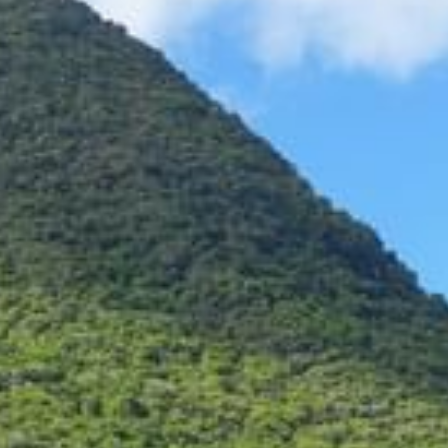
+5993183348
reservations@goldenrockresort.com