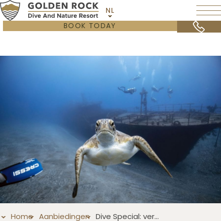
NL
BOOK TODAY
Home
Aanbiedingen
Dive Special: verblijf 7 nachten en geniet van 5 dagen duiken