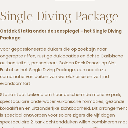
Single Diving Package
+5993183348
Ontdek Statia onder de zeespiegel – het Single Diving
reservations@goldenrockresort.com
Package
Voor gepassioneerde duikers die op zoek zijn naar
ongerepte riffen, rustige duiklocaties en échte Caribische
authenticiteit, presenteert Golden Rock Resort op Sint
Eustatius het Single Diving Package, een naadloze
combinatie van duiken van wereldklasse en verfijnd
eilandcomfort.
Statia staat bekend om haar beschermde mariene park,
spectaculaire onderwater vulkanische formaties, gezonde
koraalriffen en uitzonderlijke zichtbaarheid. Dit arrangement
is speciaal ontworpen voor soloreizigers die vijf dagen
spectaculaire 2-tank ochtendduiken willen combineren met