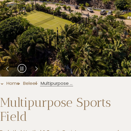
+5993183348
reservations@goldenrockresort.com
Home
Beleef
Multipurpose Sports Field
Multipurpose Sports
Field