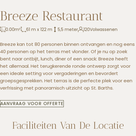
Breeze Restaurant
+5993183348
0.00
m²
61 m x 122 m
5,5 meter
120
Volwassenen
reservations@goldenrockresort.com
Breeze kan tot 80 personen binnen ontvangen en nog eens
40 personen op het terras met vlonder. Of je nu op zoek
bent naar ontbijt, lunch, diner of een snack: Breeze heeft
het allemaal. Het terugkerende ronde ontwerp zorgt voor
een ideale setting voor vergaderingen en bevordert
groepsgesprekken. Het terras is de perfecte plek voor een
verfrissing met panoramisch uitzicht op St. Barths.
AANVRAAG VOOR OFFERTE
Faciliteiten Van De Locatie