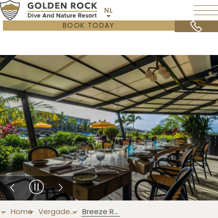
NL
BOOK TODAY
Home
Vergaderen & Incentives
Breeze Restaurant