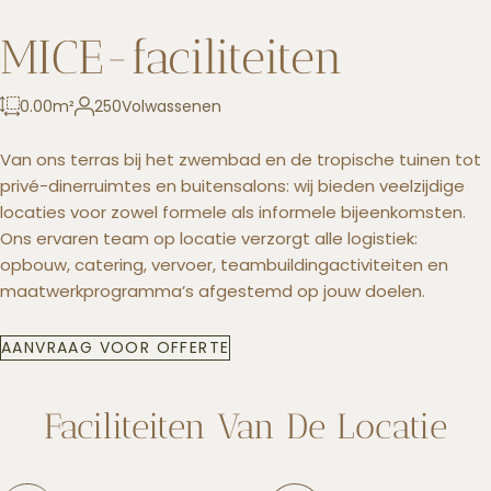
MICE-faciliteiten
+5993183348
0.00
m²
250
Volwassenen
reservations@goldenrockresort.com
Van ons terras bij het zwembad en de tropische tuinen tot
privé-dinerruimtes en buitensalons: wij bieden veelzijdige
locaties voor zowel formele als informele bijeenkomsten.
Ons ervaren team op locatie verzorgt alle logistiek:
opbouw, catering, vervoer, teambuildingactiviteiten en
maatwerkprogramma’s afgestemd op jouw doelen.
AANVRAAG VOOR OFFERTE
Faciliteiten Van De Locatie